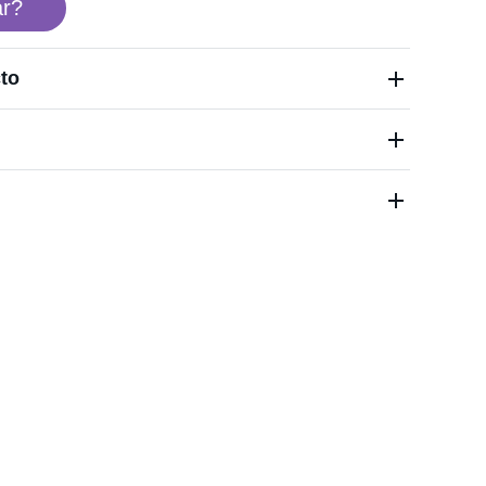
r?
to