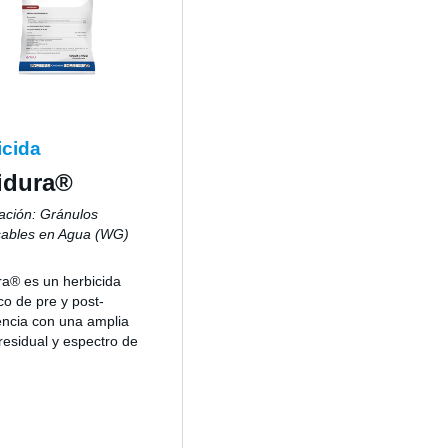
icida
idura®
ación: Gránulos
sables en Agua (WG)
a® es un herbicida
co de pre y post-
ncia con una amplia
residual y espectro de