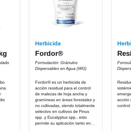
Herbicida
Herb
kg
Fordor®
Res
ulado
Formulación: Gránulos
Formul
Dispersables en Agua (WG)
Disper
ebo
Fordor® es un herbicida de
Residur
una
acción residual para el control
sistémi
y
de malezas de hoja ancha y
emerge
dio
gramíneas en áreas forestales y
acción 
no cultivadas, siendo totalmente
control.
selectivo en cultivos de Pinus
spp. y Eucalyptus spp., esto
permite su aplicación tanto en...