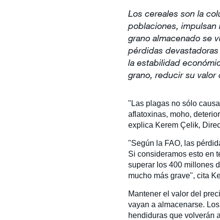
Los cereales son la col
poblaciones, impulsan 
grano almacenado se vu
pérdidas devastadoras e
la estabilidad económi
grano, reducir su valor
"Las plagas no sólo causa
aflatoxinas, moho, deterio
explica Kerem Çelik, Dire
"Según la FAO, las pérdid
Si consideramos esto en té
superar los 400 millones 
mucho más grave", cita K
Mantener el valor del pre
vayan a almacenarse. Los 
hendiduras que volverán a 