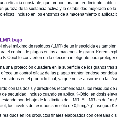
 una eficacia constante, que proporciona un rendimiento fiable c
 pureza de la sustancia activa y la estabilidad mejorada de la
o eficaz, incluso en los entornos de almacenamiento o aplicació
n LMR bajo
l nivel máximo de residuos (LMR) de un insecticida es también u
para el control de plagas en los almacenes de grano. Kerem exp
a K-Obiol lo convierten en la elección inteligente para proteger 
na una protección duradera en la superficie de los granos tras 
s, ofrece un control eficaz de las plagas manteniéndose por deba
e residuos en el producto final, ya que no se absorbe en la cás
rdo con las dosis y directrices recomendadas, los residuos de
lo de seguridad. Incluso cuando se aplica K-Obiol en dosis eleva
 estando por debajo de los límites del LMR. El LMR es de 1mg/kg
iol, los niveles de residuos son sólo de 0,5 mg/kg", asegura K
 residuos en los productos finales elaborados con cereales di