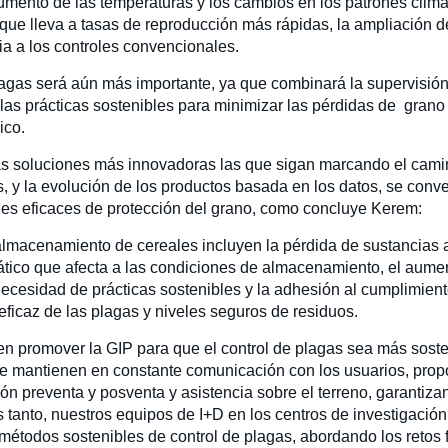
umento de las temperaturas y los cambios en los patrones climá
que lleva a tasas de reproducción más rápidas, la ampliación de
ia a los controles convencionales.
lagas será aún más importante, ya que combinará la supervisión
 las prácticas sostenibles para minimizar las pérdidas de grano 
mico.
s soluciones más innovadoras las que sigan marcando el camino
s, y la evolución de los productos basada en los datos, se conv
nes eficaces de protección del grano, como concluye Kerem:
 almacenamiento de cereales incluyen la pérdida de sustancias ac
mático que afecta a las condiciones de almacenamiento, el aum
necesidad de prácticas sostenibles y la adhesión al cumplimien
 eficaz de las plagas y niveles seguros de residuos.
n promover la GIP para que el control de plagas sea más soste
 se mantienen en constante comunicación con los usuarios, pro
n preventa y posventa y asistencia sobre el terreno, garantiza
 tanto, nuestros equipos de I+D en los centros de investigació
étodos sostenibles de control de plagas, abordando los retos f