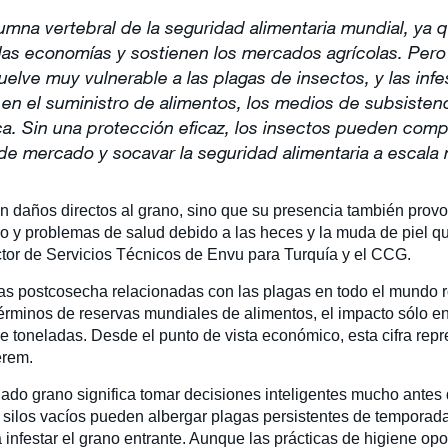
umna vertebral de la seguridad alimentaria mundial, ya q
las economías y sostienen los mercados agrícolas. Pero
elve muy vulnerable a las plagas de insectos, y las inf
n el suministro de alimentos, los medios de subsistenci
ca. Sin una protección eficaz, los insectos pueden comp
 de mercado y socavar la seguridad alimentaria a escala 
n daños directos al grano, sino que su presencia también provo
ro y problemas de salud debido a las heces y la muda de piel qu
ctor de Servicios Técnicos de Envu para Turquía y el CCG.
as postcosecha relacionadas con las plagas en todo el mundo 
rminos de reservas mundiales de alimentos, el impacto sólo en 
de toneladas. Desde el punto de vista económico, esta cifra rep
erem.
ciado grano significa tomar decisiones inteligentes mucho antes
silos vacíos pueden albergar plagas persistentes de temporadas
infestar el grano entrante. Aunque las prácticas de higiene op