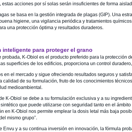
, estas acciones por sí solas serán insuficientes de forma aisla
lagas se basa en la gestión integrada de plagas (GIP). Una estr
buena higiene, una vigilancia periódica y tratamientos químicos 
ra una protección óptima y resultados duraderos.
n inteligente para proteger el grano
e probada, K-Obiol es el producto preferido para la protección d
 las superficies de los edificios, proporciona un control durade
 en el mercado y sigue ofreciendo resultados seguros y satisfac
a calidad de su formulación, fruto de los conocimientos técnic
alud medioambiental.
de K-Obiol se debe a su formulación exclusiva y a su ingrediente 
e sintético que puede utilizarse con seguridad tanto en el ámbit
ción en K-Obiol nos permite emplear la dosis letal más baja pos
 del mismo grupo".
e Envu y a su continua inversión en innovación, la fórmula pro