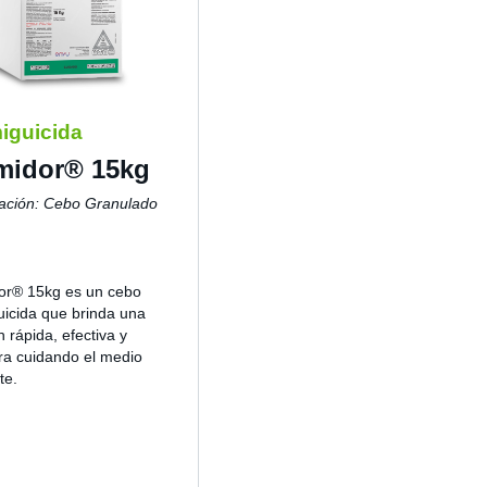
iguicida
midor® 15kg
ación: Cebo Granulado
or® 15kg es un cebo
icida que brinda una
n rápida, efectiva y
ra cuidando el medio
te.