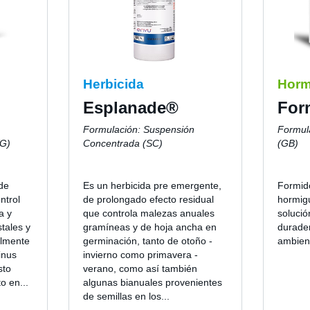
Herbicida
Horm
Esplanade®
For
Formulación: Suspensión
Formul
WG)
Concentrada (SC)
(GB)
de
Es un herbicida pre emergente,
Formid
ntrol
de prolongado efecto residual
hormigu
a y
que controla malezas anuales
solució
tales y
gramíneas y de hoja ancha en
durade
almente
germinación, tanto de otoño -
ambien
inus
invierno como primavera -
sto
verano, como así también
o en...
algunas bianuales provenientes
de semillas en los...