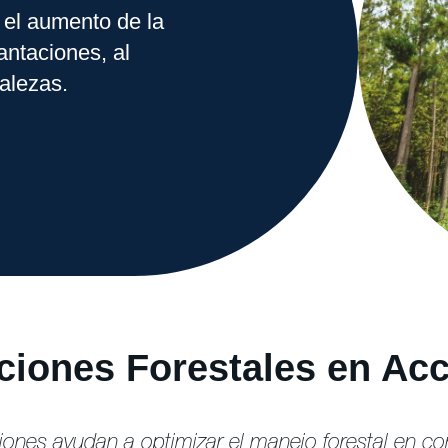
 el aumento de la
antaciones, al
alezas.
ciones Forestales en Ac
ones ayudan a optimizar el manejo forestal en c